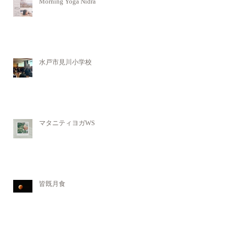
Morning Yoga Nidra
水戸市見川小学校
マタニティヨガWS
皆既月食