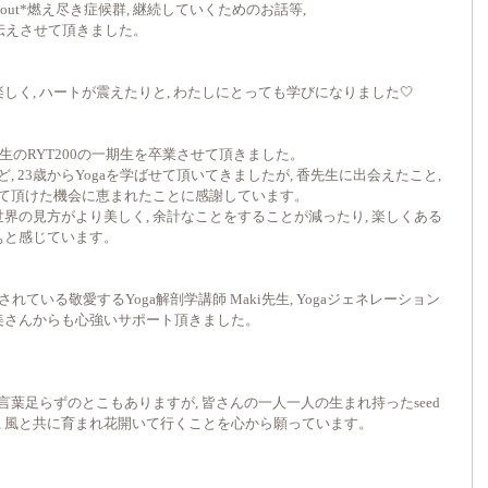
rn out*燃え尽き症候群, 継続していくためのお話等, 
伝えさせて頂きました。
く, ハートが震えたりと, わたしにとっても学びになりました🤍
先生のRYT200の一期生を卒業させて頂きました。
, 23歳からYogaを学ばせて頂いてきましたが, 香先生に出会えたこと, 
せて頂けた機会に恵まれたことに感謝しています。
界の見方がより美しく, 余計なことをすることが減ったり, 楽しくある
ぁと感じています。
れている敬愛するYoga解剖学講師 Maki先生, Yogaジェネレーション
美さんからも心強いサポート頂きました。
言葉足らずのとこもありますが, 皆さんの一人一人の生まれ持ったseed 
 土, 空, 風と共に育まれ花開いて行くことを心から願っています。