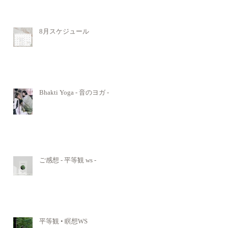
8月スケジュール
Bhakti Yoga - 音のヨガ -
ご感想 - 平等観 ws -
平等観 • 瞑想WS