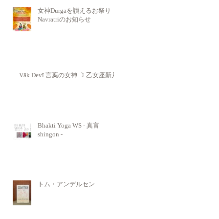
女神Durgāを讃えるお祭り
Navratriのお知らせ
Vāk Devī 言葉の女神 ☽ 乙女座新月
Bhakti Yoga WS - 真言
shingon -
トム・アンデルセン