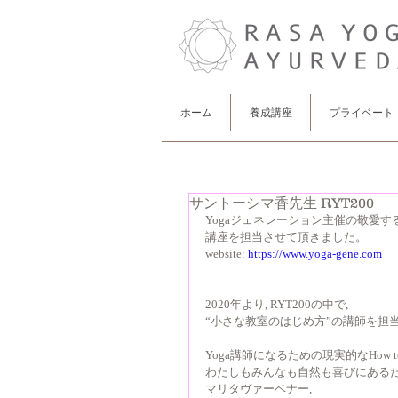
ホーム
養成講座
プライベート
サントーシマ香先生 RYT200
Yogaジェネレーション主催の敬愛する
講座を担当させて頂きました。
website: 
https://www.yoga-gene.com
2020年より, RYT200の中で,
“小さな教室のはじめ方”の講師を担
Yoga講師になるための現実的なHow to.
わたしもみんなも自然も喜びにあるためのYoga
マリタヴァーベナー, 