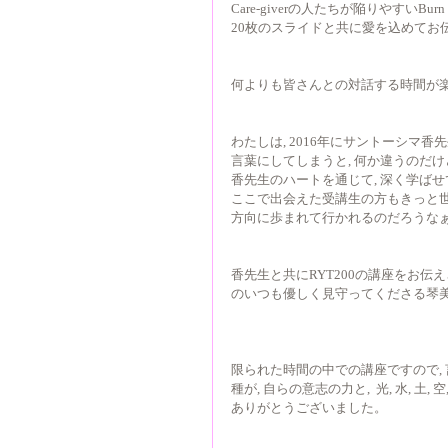
Care-giverの人たちが陥りやすいBu
20枚のスライドと共に愛を込めてお
何よりも皆さんとの対話する時間が楽し
わたしは, 2016年にサントーシマ香
言葉にしてしまうと, 何か違うのだけど
香先生のハートを通じて, 深く学ば
ここで出会えた受講生の方もきっと世
方向に歩まれて行かれるのだろうな
香先生と共にRYT200の講座をお伝えさ
のいつも優しく見守ってくださる琴
限られた時間の中での講座ですので, 
種が, 自らの意志の力と,  光, 水,
ありがとうございました。